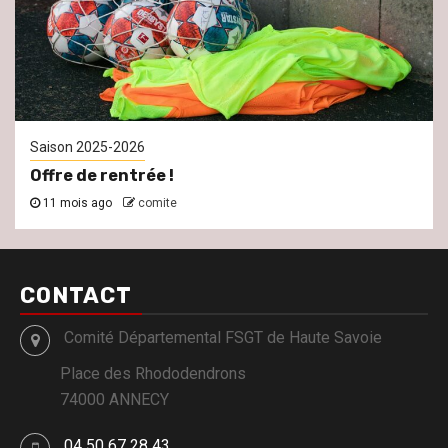
Saison 2025-2026
Offre de rentrée !
11 mois ago
comite
CONTACT
Comité Départemental FSGT de Haute Savoie
Place des Rhododendrons
74000 ANNECY
04 50 67 28 43