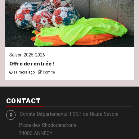
Saison 2025-2026
Offre de rentrée !
11 mois ago
comite
CONTACT
Comité Départemental FSGT de Haute Savoie
Place des Rhododendrons
74000 ANNECY