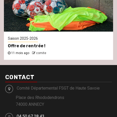
Saison 2025-2026
Offre de rentrée !
11 mois ago
comite
CONTACT
Comité Départemental FSGT de Haute Savoie
Place des Rhododendrons
74000 ANNECY
04 50 67 28 43